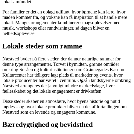
lokalsamfundet.
For familier er det en oplagt udflugt, hvor børnene kan lære, hvor
maden kommer fra, og voksne kan få inspiration til at handle mere
lokalt. Mange arrangementer kombinerer smagsoplevelser med
musik, workshops eller rundvisninger, så dagen bliver en
helhedsoplevelse.
Lokale steder som ramme
Næstved byder på flere steder, der danner naturlige rammer for
denne type arrangementer. Torvet i bymidten, grønne områder
omkring Susåen og kulturinstitutioner som Grønnegades Kaserne
Kulturcenter har tidligere lagt plads til markeder og events, hvor
lokale producenter har været i centrum. Også i landsbyerne omkring
Næstved arrangeres der jævnligt mindre markedsdage, hvor
fællesskabet og det lokale engagement er drivkraften.
Disse steder skaber en atmosfære, hvor byens historie og nutid
mødes – og hvor lokale produkter bliver en del af fortællingen om
Næstved som en levende og engageret kommune.
Bæredygtighed og bevidsthed