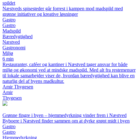
spildet
Næstveds spisesteder går forrest i kampen mod madspild med
grønne initiativer og kreative løsninger
Gastro
Gastro
Madspild
Bæredygtighed
Næstved
Gastronomi
Miljø
6 min
Restauranter, caféer og kantiner i Næstved tager ansvar for både
miljø og økonomi ved at mindske madspild. Med alt fra restemenuer
til lokale samarbejder viser de, hvordan bæredygtighed kan blive en
naturlig del af byens madkultur.
Amir Thygesen
Amir
Thygesen
Grønne fingre i byen – hjemmedyrkning vinder frem i Næstved
Byboere i Næstved finder sammen om at dyrke grønt midt i byen
Gastro
Gastro
Hjemmedyrkning