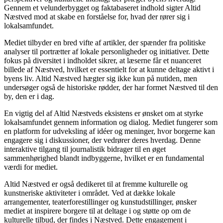
Gennem et velunderbygget og faktabaseret indhold sigter Altid
Næstved mod at skabe en forståelse for, hvad der rører sig i
lokalsamfundet.
Mediet tilbyder en bred vifte af artikler, der spænder fra politiske
analyser til portrætter af lokale personligheder og initiativer. Dette
fokus på diversitet i indholdet sikrer, at læserne får et nuanceret
billede af Næstved, hvilket er essentielt for at kunne deltage aktivt i
byens liv. Altid Næstved hægter sig ikke kun på nutiden, men
undersøger også de historiske rødder, der har formet Næstved til den
by, den er i dag.
En vigtig del af Altid Næstveds eksistens er ønsket om at styrke
lokalsamfundet gennem information og dialog. Mediet fungerer som
en platform for udveksling af idéer og meninger, hvor borgerne kan
engagere sig i diskussioner, der vedrører deres hverdag. Denne
interaktive tilgang til journalistik bidrager til en øget
sammenhørighed blandt indbyggerne, hvilket er en fundamental
værdi for mediet.
Altid Næstved er også dedikeret til at fremme kulturelle og
kunstneriske aktiviteter i området. Ved at dække lokale
arrangementer, teaterforestillinger og kunstudstillinger, ønsker
mediet at inspirere borgere til at deltage i og støtte op om de
kulturelle tilbud, der findes i Næstved. Dette engagement i