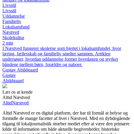
Livsstil
Livsstil
Uddannelse
Familieliv
Lokalsamfund
Næstved
Skolekultur
2 min
I Næstved fungerer skolerne som hjertet i lokalsamfundet, hvor
læring, fællesskab og familieliv smelter sammen. Artiklen
undersøger, hvordan uddannelse former hverdagen og styrker
båndene mellem børn, forældre og naboer.
Gustav Abildgaard
Gustav
Abildgaard
Lær os at kende
Altid Næstved
Altid
Næstved
Altid Næstved er en digital platform, der har til formål at belyse og
formidle de mange facetter af livet i Næstved. Med en dybdegående
tilgang til lokaljournalistik stræber mediet efter at være den primære
kilde til information om både aktuelle begivenheder, historiske