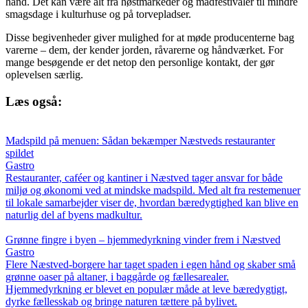
hånd. Det kan være alt fra høstmarkeder og madfestivaler til mindre
smagsdage i kulturhuse og på torvepladser.
Disse begivenheder giver mulighed for at møde producenterne bag
varerne – dem, der kender jorden, råvarerne og håndværket. For
mange besøgende er det netop den personlige kontakt, der gør
oplevelsen særlig.
Læs også:
Madspild på menuen: Sådan bekæmper Næstveds restauranter
spildet
Gastro
Restauranter, caféer og kantiner i Næstved tager ansvar for både
miljø og økonomi ved at mindske madspild. Med alt fra restemenuer
til lokale samarbejder viser de, hvordan bæredygtighed kan blive en
naturlig del af byens madkultur.
Grønne fingre i byen – hjemmedyrkning vinder frem i Næstved
Gastro
Flere Næstved-borgere har taget spaden i egen hånd og skaber små
grønne oaser på altaner, i baggårde og fællesarealer.
Hjemmedyrkning er blevet en populær måde at leve bæredygtigt,
dyrke fællesskab og bringe naturen tættere på bylivet.