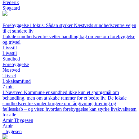
Frederik
Sjøgaard
Forebyggelse i fokus: Sådan styrker Næstveds sundhedscentre vejen
til et sundere liv
Lokale sundhedscentre sætter handling bag ordene om forebyggelse
og trivsel
Livsstil
Livsstil
Sundhed
Forebyggelse
Næstved
Trivsel
Lokalsamfund
7 min
I Næstved Kommune er sundhed ikke kun et spørgsmål om
behandling, men om at skabe rammer for et bedre liv. De lokale
sundhedscentre samler borgere om rådgivning, træning og
fællesskab – og viser, hvordan forebyggelse kan styrke livskvaliteten
for alle.
Amir Thygesen
Amir
Thygesen