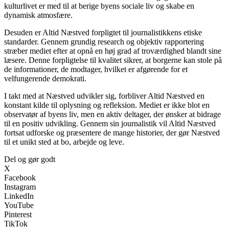
kulturlivet er med til at berige byens sociale liv og skabe en
dynamisk atmosfære.
Desuden er Altid Næstved forpligtet til journalistikkens etiske
standarder. Gennem grundig research og objektiv rapportering
stræber mediet efter at opnå en høj grad af troværdighed blandt sine
læsere. Denne forpligtelse til kvalitet sikrer, at borgerne kan stole på
de informationer, de modtager, hvilket er afgørende for et
velfungerende demokrati.
I takt med at Næstved udvikler sig, forbliver Altid Næstved en
konstant kilde til oplysning og refleksion. Mediet er ikke blot en
observatør af byens liv, men en aktiv deltager, der ønsker at bidrage
til en positiv udvikling. Gennem sin journalistik vil Altid Næstved
fortsat udforske og præsentere de mange historier, der gør Næstved
til et unikt sted at bo, arbejde og leve.
Del og gør godt
X
Facebook
Instagram
LinkedIn
YouTube
Pinterest
TikTok