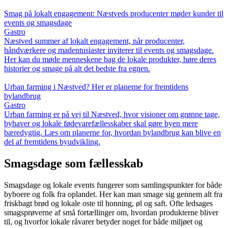
Smag på lokalt engagement: Næstveds producenter møder kunder til
events og smagsdage
Gastro
Næstved summer af lokalt engagement, når producenter,
håndværkere og madentusiaster inviterer til events og smagsdage.
Her kan du møde menneskene bag de lokale produkter, høre deres
historier og smage på alt det bedste fra egnen.
Urban farming i Næstved? Her er planerne for fremtidens
bylandbrug
Gastro
Urban farming er på vej til Næstved, hvor visioner om grønne tage,
byhaver og lokale fødevarefællesskaber skal gøre byen mere
bæredygtig. Læs om planerne for, hvordan bylandbrug kan blive en
del af fremtidens byudvikling.
Smagsdage som fællesskab
Smagsdage og lokale events fungerer som samlingspunkter for både
byboere og folk fra oplandet. Her kan man smage sig gennem alt fra
friskbagt brød og lokale oste til honning, øl og saft. Ofte ledsages
smagsprøverne af små fortællinger om, hvordan produkterne bliver
til, og hvorfor lokale råvarer betyder noget for både miljøet og