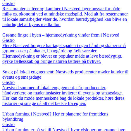
Gastro
Restauranter, caféer og kantiner i Næstved tager ansvar for både
miljø og økonomi ved at mindske madspild. Med alt fra restemenuer
til lokale samarbejder viser de, hvordan bæredygtighed kan blive en
naturlig del af byens madkultur.
Grønne fingre i byen – hjemmedyrkning vinder frem i Næstved
Gastro
Flere Næstved-borgere har taget spaden i egen hånd og skaber små
grønne oaser på altaner, i baggårde og fællesarealer.
Hjemmedyrkning er blevet en populær måde at leve bæredygtigt,
dyrke fællesskab og bringe naturen tættere på bylivet.
Smag på lokalt engagement: Næstveds producenter møder kunder til
events og smagsdage
Gastro
Næstved summer af lokalt engagement, når producenter,
håndværkere og madentusiaster inviterer til events og smagsdage.
Her kan du møde menneskene bag de lokale produkter, høre deres
historier og smage på alt det bedste fra egnen.
Urban farming i Næstved? Her er planerne for fremtidens
bylandbrug
Gastro
Urban farming er på vej til Næstved, hvor visioner om grønne tage,