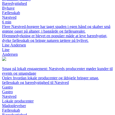
Bæredygtighed
Byhave
Fællesskab
Næstved
6 min
Flere Næstved-borgere har taget spaden i egen hånd og skaber små
grønne oaser på altaner, i baggårde og fællesarealer.
Hjemmedyrkning er blevet en populær måde at leve bæredygtigt,
dyrke fællesskab og bringe naturen tættere på bylivet.
Line Andersen
Line
Andersen
Smag på lokalt engagement: Næstveds producenter møder kunder til
events og smagsdage
Oplev hvordan lokale producenter og ildsjæle bringer smag,
fællesskab og bæredygtighed til Næstved
Gastro
Gastro
Næstved
Lokale producenter
Madoplevelser
Fællesskab
Bæredygtighed