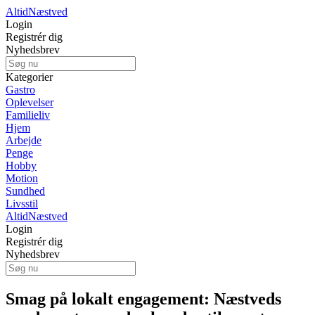
Altid
Næstved
Login
Registrér dig
Nyhedsbrev
Kategorier
Gastro
Oplevelser
Familieliv
Hjem
Arbejde
Penge
Hobby
Motion
Sundhed
Livsstil
Altid
Næstved
Login
Registrér dig
Nyhedsbrev
Smag på lokalt engagement: Næstveds