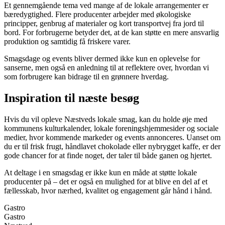
Et gennemgående tema ved mange af de lokale arrangementer er
bæredygtighed. Flere producenter arbejder med økologiske
principper, genbrug af materialer og kort transportvej fra jord til
bord. For forbrugerne betyder det, at de kan støtte en mere ansvarlig
produktion og samtidig få friskere varer.
Smagsdage og events bliver dermed ikke kun en oplevelse for
sanserne, men også en anledning til at reflektere over, hvordan vi
som forbrugere kan bidrage til en grønnere hverdag.
Inspiration til næste besøg
Hvis du vil opleve Næstveds lokale smag, kan du holde øje med
kommunens kulturkalender, lokale foreningshjemmesider og sociale
medier, hvor kommende markeder og events annonceres. Uanset om
du er til frisk frugt, håndlavet chokolade eller nybrygget kaffe, er der
gode chancer for at finde noget, der taler til både ganen og hjertet.
At deltage i en smagsdag er ikke kun en måde at støtte lokale
producenter på – det er også en mulighed for at blive en del af et
fællesskab, hvor nærhed, kvalitet og engagement går hånd i hånd.
Gastro
Gastro