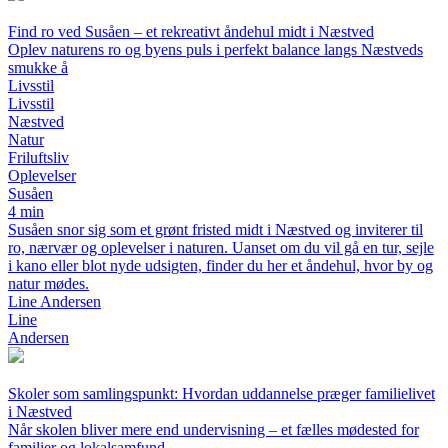
Find ro ved Susåen – et rekreativt åndehul midt i Næstved
Oplev naturens ro og byens puls i perfekt balance langs Næstveds
smukke å
Livsstil
Livsstil
Næstved
Natur
Friluftsliv
Oplevelser
Susåen
4 min
Susåen snor sig som et grønt fristed midt i Næstved og inviterer til
ro, nærvær og oplevelser i naturen. Uanset om du vil gå en tur, sejle
i kano eller blot nyde udsigten, finder du her et åndehul, hvor by og
natur mødes.
Line Andersen
Line
Andersen
Skoler som samlingspunkt: Hvordan uddannelse præger familielivet
i Næstved
Når skolen bliver mere end undervisning – et fælles mødested for
familier og lokalsamfund