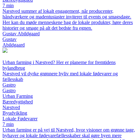
7 min
Næstved summer af lokalt engagement, når producenter,
håndværkere og madentusiaster inviterer til events og smagsdage.
Her kan du møde menneskene bag de lokale produkter, høre deres
historier og smage på alt det bedste fra egnen.
Gustav Abildgaard
Gustav
Abildgaard
Urban farming i Næstved? Her er planerne for fremtidens
bylandbrug
Næstved vil dyrke grønnere byliv med lokale fødevarer og
fællesskab
Gastro
Gastro
Urban Farming
Bæredygtighed
Næstved
Byudvikling
Lokale Fødevarer
7 min
Urban farming er på vej til Næstved, hvor visioner om grønne tage,
byhaver og lokale fødevarefællesskaber skal gøre byen mere