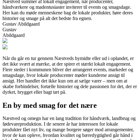
Næstved summer af lokalt engagement, når producenter,
håndværkere og madentusiaster inviterer til events og smagsdage.
Her kan du møde menneskene bag de lokale produkter, høre deres
historier og smage på alt det bedste fra egnen.
Gustav Abildgaard
Gustav
Abildgaard
Når du går en tur gennem Næstveds bymidte eller ud i oplandet, er
det ikke svært at mærke, at der spirer et stærkt lokalt engagement.
Flere steder i kommunen bliver der arrangeret events, markeder og
smagsdage, hvor lokale producenter møder kunderne ansigt til
ansigt. Her handler det ikke kun om at sælge varer – men om at
skabe forbindelser, fortælle historier og dele passionen for det, der er
dyrket, brygget eller bagt tæt på.
En by med smag for det nære
Næstved og omegn har en lang tradition for håndværk, landbrug og
fødevareproduktion. I de senere år har interessen for lokale
produkter fået nyt liv, og mange borgere søger mod arrangementer,
hvor de kan opleve, hvordan kvalitet og bæredygtighed går hånd i