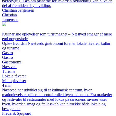
bæredygtig. Læs om planerne for, hvordan bylandbrug kan blive en
del af fremtidens byudvikling.
Christian Jørgensen
Christian
Jørgensen
Kulinariske oplevelser som turistmagnet – Næstved smager af mere
end nogensinde
Oplev hvordan Næstveds gastronomi forener lokale råvarer, kultur
og turisme
Gastro
Gastro
Gastronomi
Næstved
Turisme
Lokale råvarer
Madoplevelser
4 min
Næstved har udviklet sig til et kulinarisk centrum, hvor
madoplevelser spiller en central rolle i byens identitet. Fra markeder
og festivaler til restauranter med fokus på sæsonens råvarer viser
byen, hvordan smag og fællesskab kan tiltrække både lokale og
besøgende.
Frederik Sjøgaard