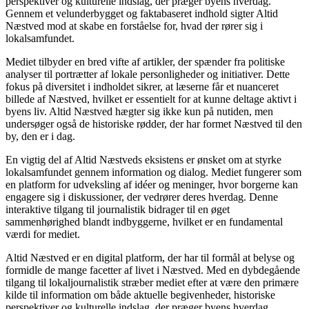
perspektiver og kulturelle indslag, der præger byens hverdag.
Gennem et velunderbygget og faktabaseret indhold sigter Altid
Næstved mod at skabe en forståelse for, hvad der rører sig i
lokalsamfundet.
Mediet tilbyder en bred vifte af artikler, der spænder fra politiske
analyser til portrætter af lokale personligheder og initiativer. Dette
fokus på diversitet i indholdet sikrer, at læserne får et nuanceret
billede af Næstved, hvilket er essentielt for at kunne deltage aktivt i
byens liv. Altid Næstved hægter sig ikke kun på nutiden, men
undersøger også de historiske rødder, der har formet Næstved til den
by, den er i dag.
En vigtig del af Altid Næstveds eksistens er ønsket om at styrke
lokalsamfundet gennem information og dialog. Mediet fungerer som
en platform for udveksling af idéer og meninger, hvor borgerne kan
engagere sig i diskussioner, der vedrører deres hverdag. Denne
interaktive tilgang til journalistik bidrager til en øget
sammenhørighed blandt indbyggerne, hvilket er en fundamental
værdi for mediet.
Altid Næstved er en digital platform, der har til formål at belyse og
formidle de mange facetter af livet i Næstved. Med en dybdegående
tilgang til lokaljournalistik stræber mediet efter at være den primære
kilde til information om både aktuelle begivenheder, historiske
perspektiver og kulturelle indslag, der præger byens hverdag.