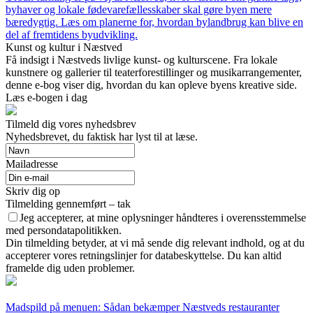
byhaver og lokale fødevarefællesskaber skal gøre byen mere
bæredygtig. Læs om planerne for, hvordan bylandbrug kan blive en
del af fremtidens byudvikling.
Kunst og kultur i Næstved
Få indsigt i Næstveds livlige kunst- og kulturscene. Fra lokale
kunstnere og gallerier til teaterforestillinger og musikarrangementer,
denne e-bog viser dig, hvordan du kan opleve byens kreative side.
Læs e-bogen i dag
Tilmeld dig vores nyhedsbrev
Nyhedsbrevet, du faktisk har lyst til at læse.
Mailadresse
Skriv dig op
Tilmelding gennemført – tak
Jeg accepterer, at mine oplysninger håndteres i overensstemmelse
med persondatapolitikken.
Din tilmelding betyder, at vi må sende dig relevant indhold, og at du
accepterer vores retningslinjer for databeskyttelse. Du kan altid
framelde dig uden problemer.
Madspild på menuen: Sådan bekæmper Næstveds restauranter