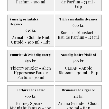
Parfum - 100 ml
de Parfum - 75 ml -
Edp
Sanselig orientalsk
Tidløs maskulin elegance
elegance
600
kr.
625
kr.
Rochas - Moustache
Eau de Parfum - 125 ml
Armaf - Club de Nuit
Untold - 100 ml - Edp
Futuristisk kvindelig energi
Naturlig forårsfriskhed
650
kr.
400
kr.
Thierry Mugler - Alien
CLEAN - Apple
Hypersense Eau de
Blossom - 30 ml - Edp
Parfum - 30 ml
Forførende sødme
Drømmende elegance
500
kr.
415
kr.
Britney Spears -
Ariana Grande - Cloud
Midnight Fantasy - 100
- 30 ml - Edp