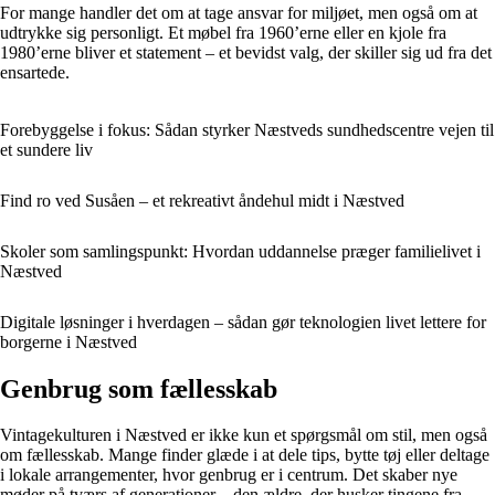
For mange handler det om at tage ansvar for miljøet, men også om at
udtrykke sig personligt. Et møbel fra 1960’erne eller en kjole fra
1980’erne bliver et statement – et bevidst valg, der skiller sig ud fra det
ensartede.
Forebyggelse i fokus: Sådan styrker Næstveds sundhedscentre vejen til
et sundere liv
Find ro ved Susåen – et rekreativt åndehul midt i Næstved
Skoler som samlingspunkt: Hvordan uddannelse præger familielivet i
Næstved
Digitale løsninger i hverdagen – sådan gør teknologien livet lettere for
borgerne i Næstved
Genbrug som fællesskab
Vintagekulturen i Næstved er ikke kun et spørgsmål om stil, men også
om fællesskab. Mange finder glæde i at dele tips, bytte tøj eller deltage
i lokale arrangementer, hvor genbrug er i centrum. Det skaber nye
møder på tværs af generationer – den ældre, der husker tingene fra