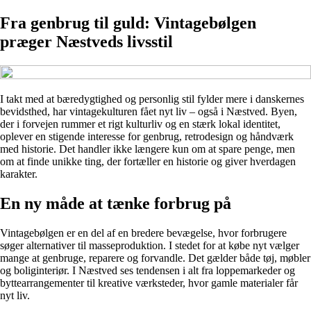
Fra genbrug til guld: Vintagebølgen
præger Næstveds livsstil
I takt med at bæredygtighed og personlig stil fylder mere i danskernes
bevidsthed, har vintagekulturen fået nyt liv – også i Næstved. Byen,
der i forvejen rummer et rigt kulturliv og en stærk lokal identitet,
oplever en stigende interesse for genbrug, retrodesign og håndværk
med historie. Det handler ikke længere kun om at spare penge, men
om at finde unikke ting, der fortæller en historie og giver hverdagen
karakter.
En ny måde at tænke forbrug på
Vintagebølgen er en del af en bredere bevægelse, hvor forbrugere
søger alternativer til masseproduktion. I stedet for at købe nyt vælger
mange at genbruge, reparere og forvandle. Det gælder både tøj, møbler
og boliginteriør. I Næstved ses tendensen i alt fra loppemarkeder og
byttearrangementer til kreative værksteder, hvor gamle materialer får
nyt liv.