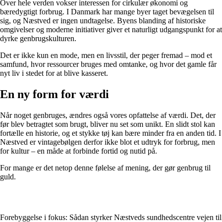
Over hele verden vokser interessen for cirkulær økonomi og
bæredygtigt forbrug. I Danmark har mange byer taget bevægelsen til
sig, og Næstved er ingen undtagelse. Byens blanding af historiske
omgivelser og moderne initiativer giver et naturligt udgangspunkt for at
dyrke genbrugskulturen.
Det er ikke kun en mode, men en livsstil, der peger fremad – mod et
samfund, hvor ressourcer bruges med omtanke, og hvor det gamle får
nyt liv i stedet for at blive kasseret.
En ny form for værdi
Når noget genbruges, ændres også vores opfattelse af værdi. Det, der
før blev betragtet som brugt, bliver nu set som unikt. En slidt stol kan
fortælle en historie, og et stykke tøj kan bære minder fra en anden tid. I
Næstved er vintagebølgen derfor ikke blot et udtryk for forbrug, men
for kultur – en måde at forbinde fortid og nutid på.
For mange er det netop denne følelse af mening, der gør genbrug til
guld.
Forebyggelse i fokus: Sådan styrker Næstveds sundhedscentre vejen til