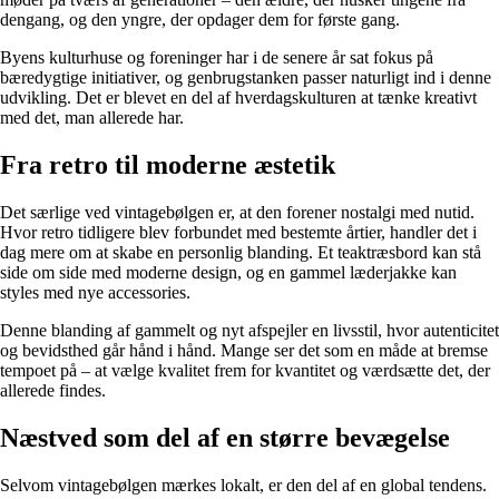
dengang, og den yngre, der opdager dem for første gang.
Byens kulturhuse og foreninger har i de senere år sat fokus på
bæredygtige initiativer, og genbrugstanken passer naturligt ind i denne
udvikling. Det er blevet en del af hverdagskulturen at tænke kreativt
med det, man allerede har.
Fra retro til moderne æstetik
Det særlige ved vintagebølgen er, at den forener nostalgi med nutid.
Hvor retro tidligere blev forbundet med bestemte årtier, handler det i
dag mere om at skabe en personlig blanding. Et teaktræsbord kan stå
side om side med moderne design, og en gammel læderjakke kan
styles med nye accessories.
Denne blanding af gammelt og nyt afspejler en livsstil, hvor autenticitet
og bevidsthed går hånd i hånd. Mange ser det som en måde at bremse
tempoet på – at vælge kvalitet frem for kvantitet og værdsætte det, der
allerede findes.
Næstved som del af en større bevægelse
Selvom vintagebølgen mærkes lokalt, er den del af en global tendens.